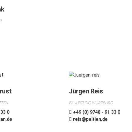
nk
R
rust
Jürgen Reis
TTEN
BAULEITUNG WÜRZBURG
 33 0
+49 (0) 9748 - 91 33 0
an.de
reis@paltian.de