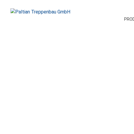
PRO
Paltian Treppenbau GmbH
Individuelle Holztreppen aus eigener Herstellung