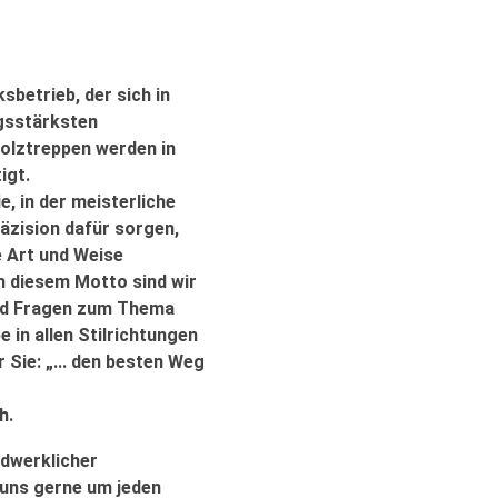
sbetrieb, der sich in
ngsstärksten
olztreppen werden in
igt.
e, in der meisterliche
äzision dafür sorgen,
e Art und Weise
h diesem Motto sind wir
und Fragen zum Thema
in allen Stilrichtungen
r Sie:
„... den besten Weg
h.
ndwerklicher
 uns gerne um jeden