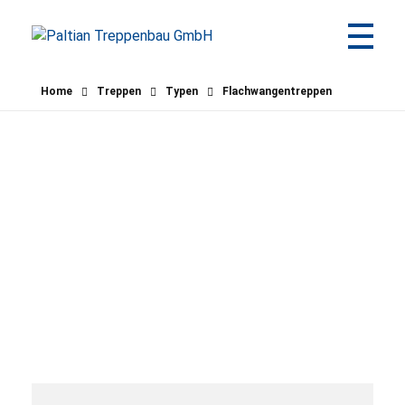
Paltian Treppenbau GmbH
Individuelle Holztreppen aus eigener Herstellung
Home
Treppen
Typen
Flachwangentreppen