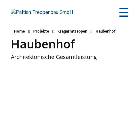
Paltian Treppenbau GmbH
Individuelle Holztreppen aus eigener Herstellung
Home
Projekte
Kragarmtreppen
Haubenhof
Haubenhof
Architektonische Gesamtleistung