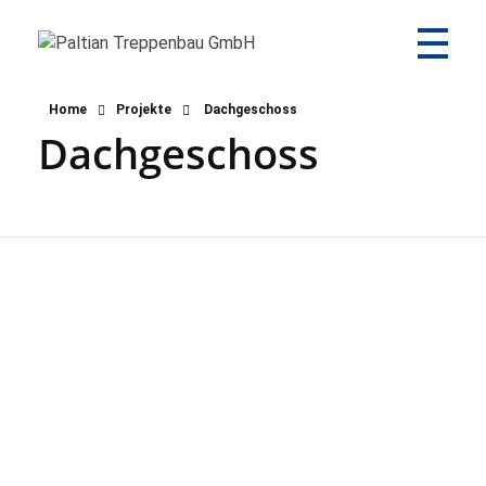
Paltian Treppenbau GmbH
Individuelle Holztreppen aus eigener Herstellung
Home
Projekte
Dachgeschoss
Dachgeschoss
Lippmann