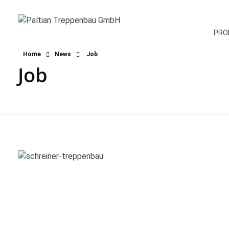
PRO
Paltian Treppenbau GmbH
Individuelle Holztreppen aus eigener Herstellung
Home
News
Job
Job